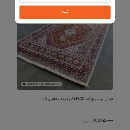
ثبت
فرش وینتیج کد 8316LA زمینه تمام رنگ
7٬595٬000