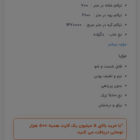
700
تراکم شانه در متر :
2100
تراکم پود در متر :
1470000
تراکم گره در متر مربع :
دگراده
نخ خاب :
موارد بیشتر
مزایا
قابل شست و شو
نرم و لطیف بودن
بدون پرزدهی
نخ 100% ترک
براق و درخشان
*با خرید بالای 5 میلیون یک کارت هدیه ۵۰۰ هزار
تومانی دریافت می کنید.