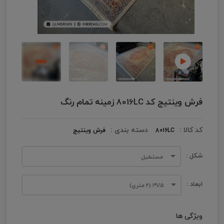
فرش وینتیج کد 8016LC زمینه تمام رنگ
کد کالا :
دسته بندی :
8016LC
فرش وینتیج
شکل :
مستطیل
ابعاد :
۱/۵*۱ (۲ متری)
ویژگی ها