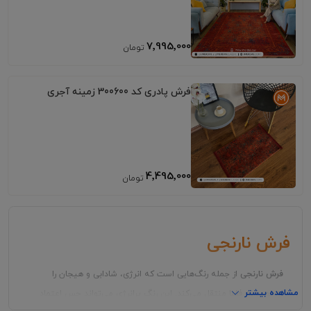
7٬995٬000
فرش پادری کد 300600 زمینه آجری
4٬495٬000
فرش نارنجی
فرش نارنجی
از جمله رنگ‌هایی است که انرژی، شادابی و هیجان را
مشاهده بیشتر
به‌خوبی به فضا منتقل می‌کند. این رنگ پرانرژی می‌تواند حس اعتماد