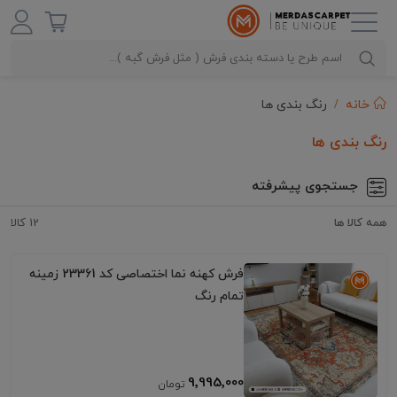
رنگ بندی ها
خانه
رنگ بندی ها
جستجوی پیشرفته
همه کالا ها
12 کالا
فرش کهنه نما اختصاصی کد 23361 زمینه
تمام رنگ
9٬995٬000