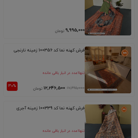
9٬995٬000
فرش کهنه نما کد 100356 زمینه نارنجی
تنها
1
عدد در انبار باقی مانده
12٬246٬500
17٬495٬000
فرش کهنه نما کد 100339 زمینه آجری
تنها
1
عدد در انبار باقی مانده