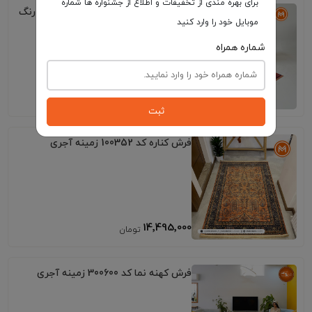
برای بهره مندی از تخفیفات و اطلاع از جشنواره ها شماره
فرش کهنه نما کد 809032 زمینه تمام رنگ
موبایل خود را وارد کنید
شماره همراه
7٬995٬000
ثبت
فرش کناره کد 100352 زمینه آجری
14٬495٬000
فرش کهنه نما کد 300600 زمینه آجری