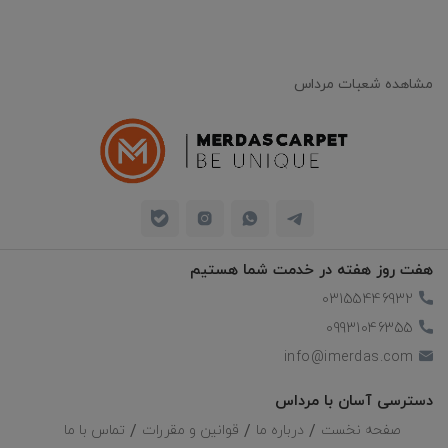
به‌نفس و اشتیاق را در افراد افزایش دهد و روحیه‌ای ماجراجویانه و
پرتحرک در محیط ایجاد کند.
همچنین نارنجی به عنوان نماد دوستی، صمیمیت و تعاملات اجتماعی
مشاهده شعبات مرداس
شناخته می‌شود و می‌تواند به تقویت روابط میان افراد کمک کند.
اگر به‌دنبال تغییری چشم‌گیر، گرم و پرنشاط در فضای منزل خود هستید،
انتخاب و
خرید فرش نارنج
ی یا
فرش آجری
می‌تواند همان چیزی باشد
که به آن نیاز دارید. فرش‌هایی با این طیف رنگی، با ایجاد گرما و شور در
محیط، جلوه‌ای زنده و متفاوت به دکوراسیون خانه می‌بخشند. فرش
نارنجی با حال‌وهوای پرحرارت و سرزنده‌اش، محیط را صمیمی‌تر و
هفت روز هفته در خدمت شما هستیم
پرانرژی‌تر می‌کند؛ در حالی که فرش مسی با درخشش خاص و رنگی
03155446932
متعادل، حسی از لوکس بودن و گرما را به فضا می‌افزاید.
09931046355
این دو رنگ نه تنها جذابیت بصری قابل توجهی دارند، بلکه حسی از
info@imerdas.com
خوش‌آمدگویی، مهمان‌نوازی و آرامش را نیز در فضای خانه پررنگ
می‌کنند. اگر آماده‌اید تا دکوراسیون خانه خود را به سطحی متفاوت از
دسترسی آسان با مرداس
زیبایی و نشاط برسانید، با ما همراه باشید. در ادامه، راهکارهایی کاربردی
صفحه نخست
درباره ما
قوانین و مقررات
تماس با ما