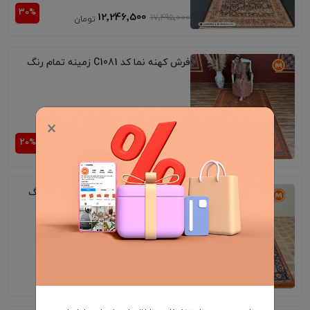
12٬246٬500
17٬495٬000
فرش کهنه نما کد C1081 زمینه تمام رنگ
تنها
1
عدد در انبار باقی مانده
×
18٬396٬000
22٬995٬000
فرش کهنه نما کد C1109 زمینه تمام رنگ
9٬995٬000