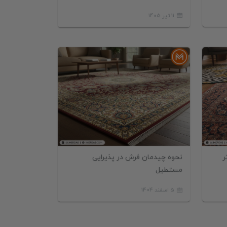
11 تیر 1405
ون
فرش
ر
نحوه چیدمان فرش در پذیرایی
مستطیل
5 اسفند 1404