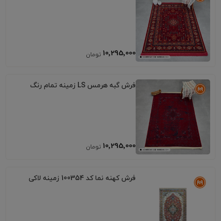
10٬295٬000
فرش گبه هرمس LS زمینه تمام رنگ
10٬295٬000
فرش کهنه نما کد 100354 زمینه لاکی