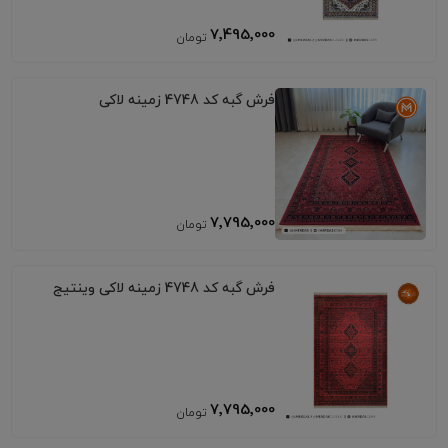
7٬495٬000
فرش گبه کد 4748 زمینه لاکی
7٬795٬000
فرش گبه کد 4748 زمینه لاکی وینتیج
7٬795٬000