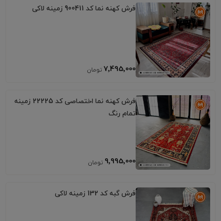
فرش کهنه نما کد 900411 زمینه لاکی
7٬495٬000
فرش کهنه نما اختصاصی کد 22225 زمینه
تمام رنگ
9٬995٬000
فرش گبه کد 132 زمینه لاکی