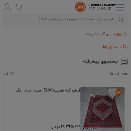
رنگ بندی ها
خانه
رنگ بندی ها
جستجوی پیشرفته
همه کالا ها
78 کالا
فرش گبه هریسا DLM زمینه تمام رنگ
10٬295٬000