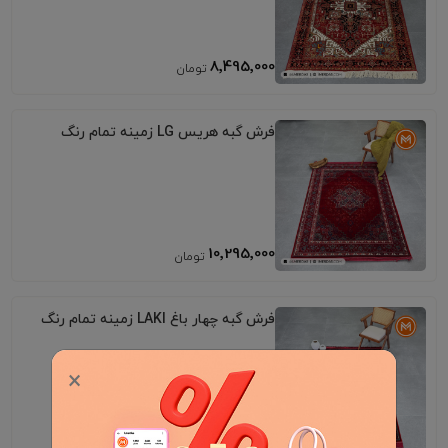
8٬495٬000
فرش گبه هریس LG زمینه تمام رنگ
10٬295٬000
فرش گبه چهار باغ LAKI زمینه تمام رنگ
×
10٬295٬000