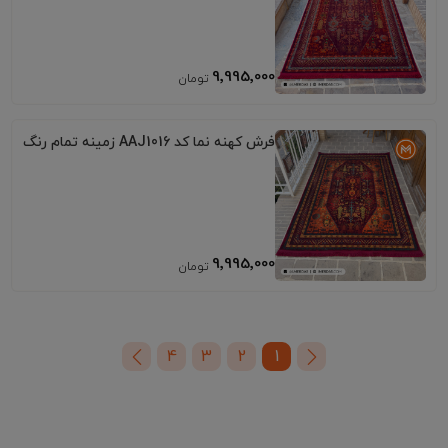
9٬995٬000
فرش کهنه نما کد AAJ1016 زمینه تمام رنگ
9٬995٬000
4
3
2
1