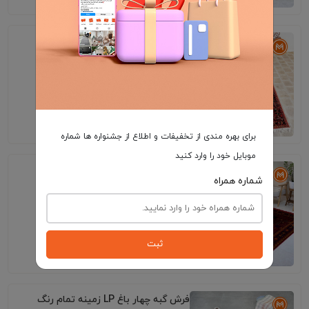
فرش گبه کد 132 زمینه پیازی
8٬495٬000
برای بهره مندی از تخفیفات و اطلاع از جشنواره ها شماره
موبایل خود را وارد کنید
فرش گبه کد 709 زمینه روناسی
شماره همراه
ثبت
7٬795٬000
فرش گبه چهار باغ LP زمینه تمام رنگ