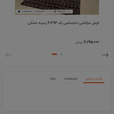
فرش مراکشی اختصاصی کد 41293 زمینه مشکی
7٬195٬000
نقد و بررسی
مشخصات
مزایا
.