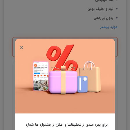
نرم و لطیف بودن
بدون پرزدهی
موارد بیشتر
*با خرید بالای 5 میلیون یک کارت هدیه ۵۰۰ هزار
×
تومانی دریافت می کنید.
گارانتی اصالت و سلامت فیزیکی کالا
جهت اطلاع از موجودی و ثبت سفارش میتوانید با شماره
09931046355 در واتساپ ارتباط برقرار کنید .
مدت زمان تحویل فرش، در صورت موجود بودن 3 الی
7 روز کاری و در غیر این صورت ۲5 الی 35 روز کاری
می باشد.
هزینه ارسال برعهده مشتری
برای بهره مندی از تخفیفات و اطلاع از جشنواره ها شماره