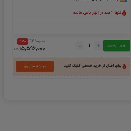
تنها 2 عدد در انبار باقی مانده
19٬495٬000
20%
-
+
افزودن به سبد
15٬596٬000
برای اطلاع از خرید قسطی کلیک کنید
خرید قسطی