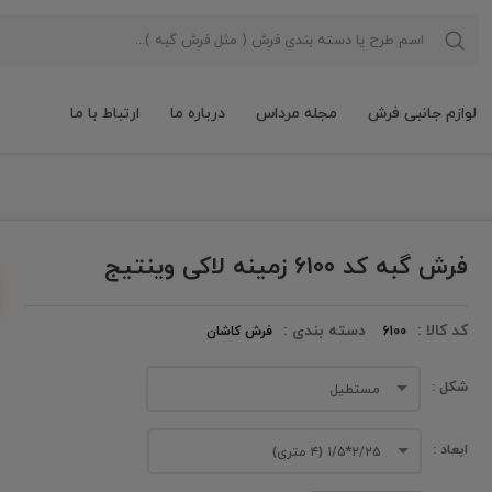
لوازم جانبی فرش
مجله مرداس
درباره ما
ارتباط با ما
فرش گبه کد 6100 زمینه لاکی وینتیج
کد کالا :
دسته بندی :
6100
فرش کاشان
شکل :
مستطیل
ابعاد :
۲/۲۵*۱/۵ (۴ متری)