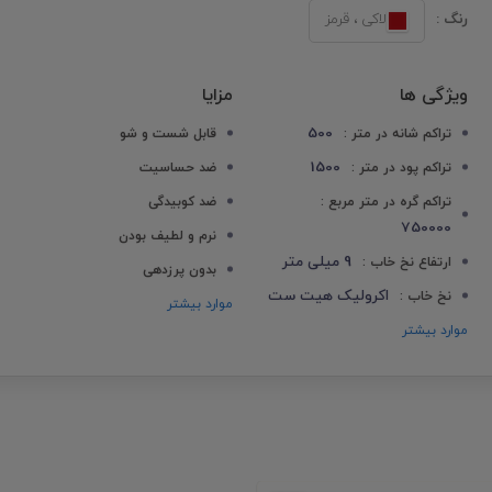
رنگ :
لاکی ، قرمز
ویژگی ها
مزایا
500
تراکم شانه در متر :
قابل شست و شو
1500
تراکم پود در متر :
ضد حساسیت
تراکم گره در متر مربع :
ضد کوبیدگی
750000
نرم و لطیف بودن
9 میلی متر
ارتفاع نخ خاب :
بدون پرزدهی
اکرولیک هیت ست
نخ خاب :
موارد بیشتر
موارد بیشتر