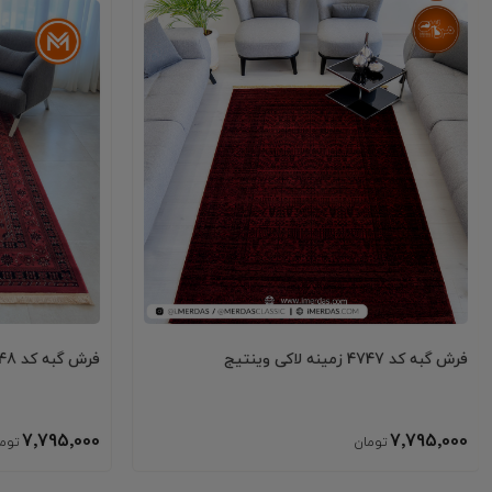
فرش گبه کد 4747 زمینه لاکی وینتیج
فرش گبه کد 4748 زمینه لاکی
7٬795٬000
7٬795٬000