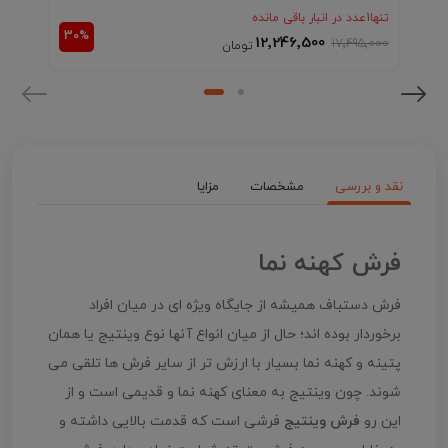
تنها
1
عدد در انبار باقی مانده
12٬246٬500
17٬495٬000
نقد و بررسی
مشخصات
مزایا
فرش کهنه نما
فرش دستباف همیشه از جایگاه ویژه ای در میان افراد
برخوردار بوده اند؛ حال از میان انواع آنها نوع وینتیج یا همان
پتینه و کهنه نما بسیار با ارزش تر از سایر فرش ها تلقی می
شوند. چون وینتیج به معنای کهنه نما و قدیمی است و از
این رو
فرش وینتیج
فرشی است که قدمت بالایی داشته و