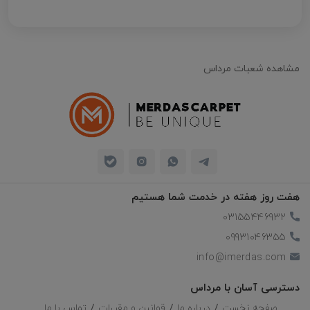
مشاهده شعبات مرداس
هفت روز هفته در خدمت شما هستیم
03155446932
09931046355
info@imerdas.com
دسترسی آسان با مرداس
صفحه نخست
درباره ما
قوانین و مقررات
تماس با ما