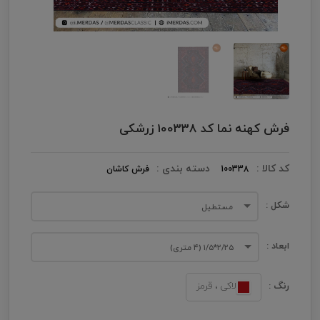
فرش کهنه نما کد 100338 زرشکی
کد کالا :
دسته بندی :
100338
فرش کاشان
شکل :
مستطیل
ابعاد :
۲/۲۵*۱/۵ (۴ متری)
رنگ :
لاکی ، قرمز