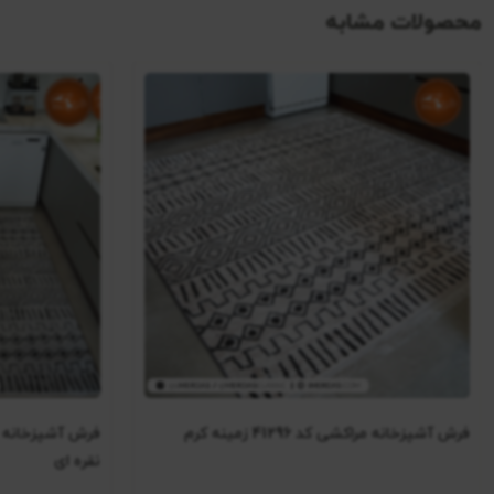
محصولات مشابه
فرش آشپزخانه مراکشی کد 41296 زمینه کرم
نقره ای