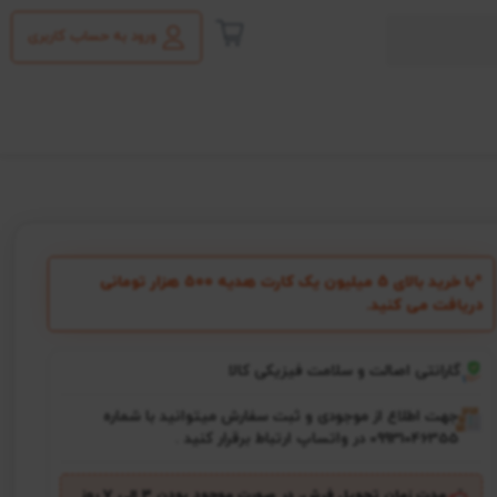
ورود به حساب کاربری
*با خرید بالای 5 میلیون یک کارت هدیه ۵۰۰ هزار تومانی
دریافت می کنید.
گارانتی اصالت و سلامت فیزیکی کالا
جهت اطلاع از موجودی و ثبت سفارش میتوانید با شماره
09931046355 در واتساپ ارتباط برقرار کنید .
مدت زمان تحویل فرش، در صورت موجود بودن 3 الی 7 روز