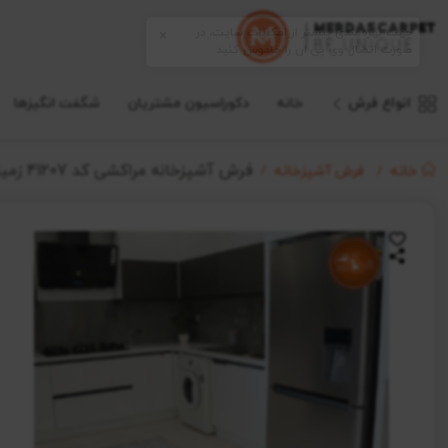
انواع فرش
خانه
دکوراسیون مشتریان
شگفت انگیزها
فرش آشپزخانه مراکشی کد 41207 زمینه نقره ای
خانه
فرش آشپزخانه