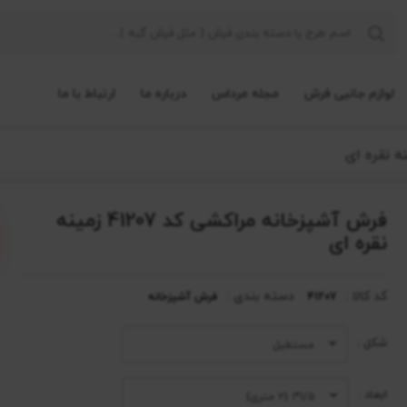
لوازم جانبی فرش
مجله مرداس
درباره ما
ارتباط با ما
فرش آشپزخانه مراکشی کد 41207 زمینه
نقره ای
کد کالا :
دسته بندی :
41207
فرش آشپزخانه
شکل :
مستطیل
ابعاد :
۱/۵*۱ (۲ متری)