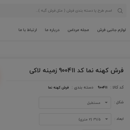
لوازم جانبی فرش
مجله مرداس
درباره ما
ارتباط با ما
فرش کهنه نما کد 900411 زمینه لاکی
کد کالا :
دسته بندی :
900411
فرش کهنه نما
شکل :
مستطیل
ابعاد :
۱/۵*۱ (۲ متری)