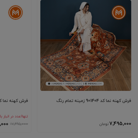
فرش کهنه نما کد 901404 زمینه تمام رنگ
فرش کهنه نما کد 900403 زمینه
تنها
1
عدد در انبار ب
7٬495٬000
٬000
17٬495٬000