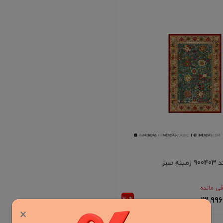
 سبز
اقی مانده
13٬996
×