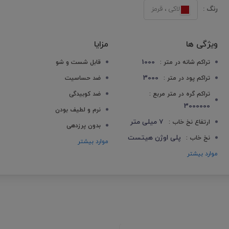
رنگ :
لاکی ، قرمز
ویژگی ها
مزایا
1000
تراکم شانه در متر :
قابل شست و شو
3000
تراکم پود در متر :
ضد حساسیت
تراکم گره در متر مربع :
ضد کوبیدگی
3000000
نرم و لطیف بودن
7 میلی متر
ارتفاع نخ خاب :
بدون پرزدهی
پلی اوژن هیتست
نخ خاب :
موارد بیشتر
موارد بیشتر