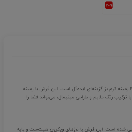
با کیفیت، رنگ روشن و طراحی هماهنگ با دکوراسیون مدرن خانه خود هستید، فرش ایکیا کد 42307 زمینه کرم بژ گزینه‌ای ایده‌آل است. این فرش با زمینه
و سفید و بافت نرم و لطیف، علاوه بر زیبایی، راحتی و دوام بالا را برای استفاده روزمره فراهم می‌کند. فرش ایکیا کد 42307، با ترکیب رنگ ملایم و طراحی مینیمال، می‌تواند فضا را
 کار طراحی شده است. این فرش با نخ‌های ویکرون هیت‌ست و پایه