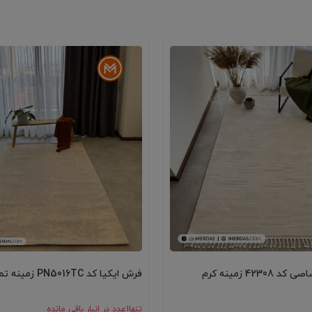
423 زمینه کرم
فرش ایکیا کد PN5016TC زمینه تمام رنگ
تنها
1
عدد در انبار باقی مانده