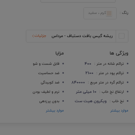
رنگ :
کرم ، سفید
ریشه گیس بافت دستباف - مرداس
جزئیات
ویژگی ها
مزایا
400
تراکم شانه در متر :
قابل شست و شو
2100
تراکم پود در متر :
ضد حساسیت
840000
تراکم گره در متر مربع :
ضد کوبیدگی
10 میلی متر
ارتفاع نخ خاب :
نرم و لطیف بودن
ویکرون هیت ست
نخ خاب :
بدون پرزدهی
موارد بیشتر
موارد بیشتر