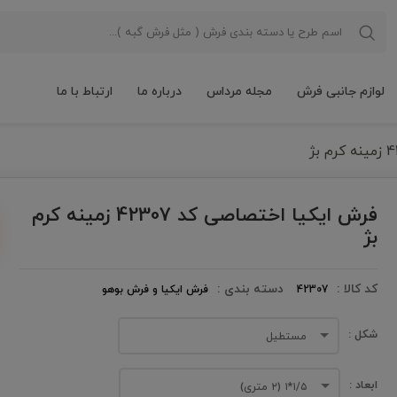
لوازم جانبی فرش
مجله مرداس
درباره ما
ارتباط با ما
فرش ایکیا اختصاصی کد 42307 زمینه کرم
بژ
کد کالا :
دسته بندی :
42307
فرش ایکیا و فرش بوهو
شکل :
مستطیل
ابعاد :
۱/۵*۱ (۲ متری)