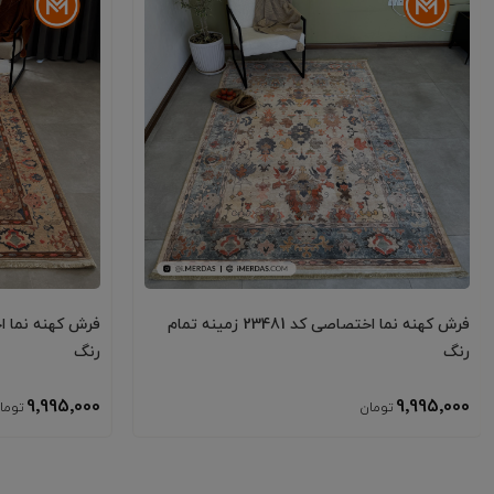
فرش کهنه نما اختصاصی کد 23481 زمینه تمام
رنگ
رنگ
9٬995٬000
9٬995٬000