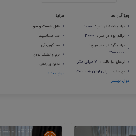
ویژگی ها
مزایا
1000
تراکم شانه در متر :
قابل شست و شو
3000
تراکم پود در متر :
ضد حساسیت
تراکم گره در متر مربع :
ضد کوبیدگی
3000000
نرم و لطیف بودن
7 میلی متر
ارتفاع نخ خاب :
بدون پرزدهی
پلی اوژن هیتست
نخ خاب :
موارد بیشتر
موارد بیشتر