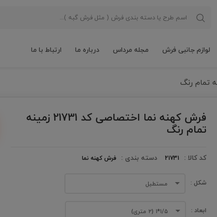
لوازم جانبی فرش
مجله مرداس
درباره ما
ارتباط با ما
فرش کهنه نما اختصاصی کد 21731 زمینه
تمام رنگ
کد کالا :
دسته بندی :
21731
فرش کهنه نما
شکل :
مستطیل
ابعاد :
۱/۵*۱ (۲ متری)