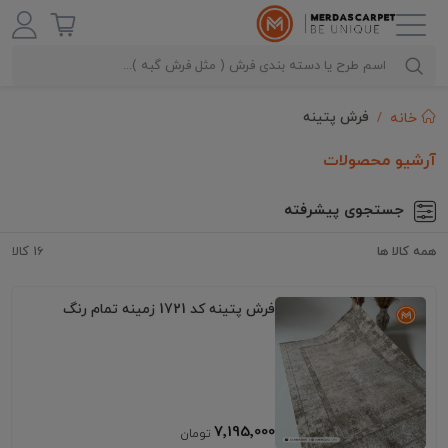
فرش پتینه
خانه
آرشیو محصولات
جستجوی پیشرفته
همه کالا ها
16 کالا
فرش پتینه کد 1721 زمینه تمام رنگ
7٬195٬000