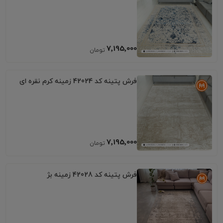
7٬195٬000
فرش پتینه کد 42024 زمینه کرم نقره ای
7٬195٬000
فرش پتینه کد 42028 زمینه بژ