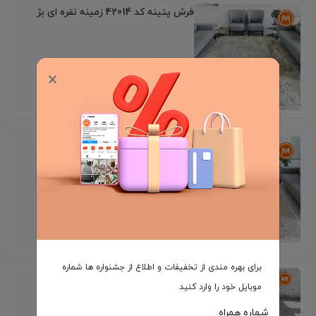
فرش پتینه کد 42014 زمینه نقره ای بژ
×
7٬195٬000
فرش پتینه کد 42031 زمینه بژ
7٬195٬000
برای بهره مندی از تخفیفات و اطلاع از جشنواره ها شماره
فرش پتینه کد 451 زمینه تمام رنگ
موبایل خود را وارد کنید
شماره همراه