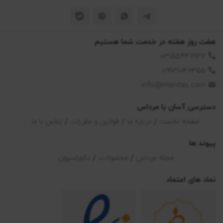
هفت روز هفته در خدمت شما هستیم
03155446932
09931046355
info@imerdas.com
دسترسی آسان با مرداس
صفحه نخست
درباره ما
قوانین و مقررات
تماس با ما
پیوند ها
مجله مرداس
محصولات
دکوراسیون
نماد های اعتماد